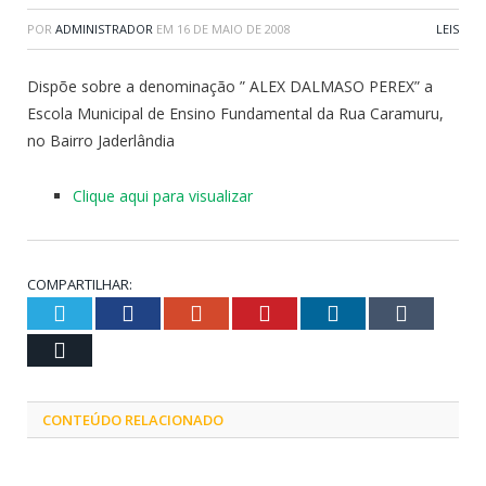
POR
ADMINISTRADOR
EM
16 DE MAIO DE 2008
LEIS
Dispõe sobre a denominação ” ALEX DALMASO PEREX” a
Escola Municipal de Ensino Fundamental da Rua Caramuru,
no Bairro Jaderlândia
Clique aqui para visualizar
COMPARTILHAR:
Twitter
Facebook
Google+
Pinterest
LinkedIn
Tumblr
Email
CONTEÚDO RELACIONADO