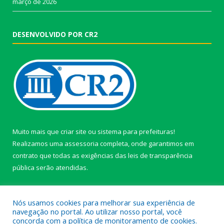
março de 2026
DESENVOLVIDO POR CR2
Muito mais que
criar site
ou
sistema para prefeituras
!
Realizamos uma
assessoria
completa, onde garantimos em
contrato que todas as exigências das
leis de transparência
pública
serão atendidas.
Conheça o
PNTP
e o
Radar da Transparência Pública
Nós usamos cookies para melhorar sua experiência de
navegação no portal. Ao utilizar nosso portal, você
concorda com a política de monitoramento de cookies.