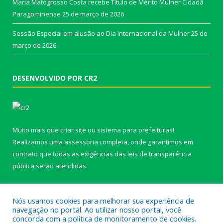
Maria Matogrosso Costa recebe Título de Mérito Mulher Cidadã
Paragominense
25 de março de 2026
Sessão Especial em alusão ao Dia Internacional da Mulher
25 de
março de 2026
DESENVOLVIDO POR CR2
Muito mais que
criar site
ou
sistema para prefeituras
!
Realizamos uma
assessoria
completa, onde garantimos em
contrato que todas as exigências das
leis de transparência
pública
serão atendidas.
Conheça o
PNTP
e o
Radar da Transparência Pública
Nós usamos cookies para melhorar sua experiência de
navegação no portal. Ao utilizar nosso portal, você
concorda com a política de monitoramento de cookies.