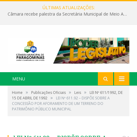
ÚLTIMAS ATUALIZAÇÕES:
Câmara recebe palestra da Secretária Municipal de Meio Ambiente sobre as ações da “SEMANA DO MEIO AMBIENTE”
MENU
»
»
»
Home
Publicações Oficiais
Leis
LEI Nº 611/1992, DE
»
15 DE ABRIL DE 1992
LEI Nº 611.92 – DISPÕE SOBRE A
CONCESSÃO POR AFORAMENTO DE UM TERRENO DO
PATRIMÔNIO PÚBLICO MUNICIPAL