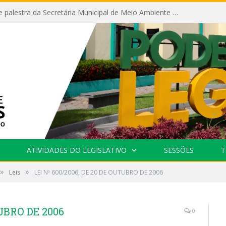
Câmara recebe palestra da Secretária Municipal de Meio Ambiente sobre as ações da “SEMANA DO MEIO AMBIENTE”
ATIVIDADES DO LEGISLATIVO
SESSÕES
T
»
»
Leis
LEI Nº 600/2006, DE 20 DE OUTUBRO DE 2006
TUBRO DE 2006
0