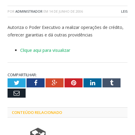
POR
ADMINISTRADOR
EM
14 DE JUNHO DE 2006
LEIS
Autoriza o Poder Executivo a realizar operações de crédito,
oferecer garantias e dá outras providências
Clique aqui para visualizar
COMPARTILHAR:
Twitter
Facebook
Google+
Pinterest
LinkedIn
Tumblr
Email
CONTEÚDO RELACIONADO