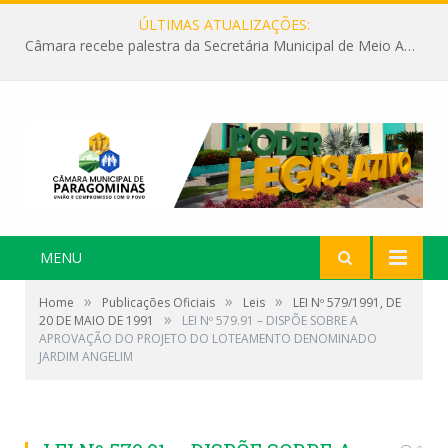
ÚLTIMAS ATUALIZAÇÕES:
Câmara recebe palestra da Secretária Municipal de Meio Ambiente sobre as ações da “SEMANA DO MEIO AMBIENTE”
MENU
»
»
»
Home
Publicações Oficiais
Leis
LEI Nº 579/1991, DE
»
20 DE MAIO DE 1991
LEI Nº 579.91 – DISPÕE SOBRE A
APROVAÇÃO DO PROJETO DO LOTEAMENTO DENOMINADO
JARDIM ANGELIM