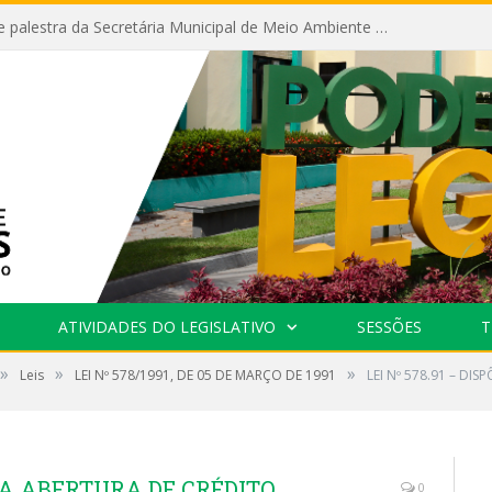
Câmara recebe palestra da Secretária Municipal de Meio Ambiente sobre as ações da “SEMANA DO MEIO AMBIENTE”
ATIVIDADES DO LEGISLATIVO
SESSÕES
T
»
»
»
Leis
LEI Nº 578/1991, DE 05 DE MARÇO DE 1991
LEI Nº 578.91 – DI
E A ABERTURA DE CRÉDITO
0