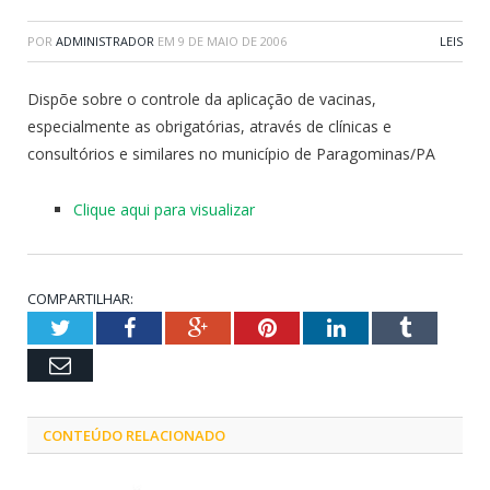
POR
ADMINISTRADOR
EM
9 DE MAIO DE 2006
LEIS
Dispõe sobre o controle da aplicação de vacinas,
especialmente as obrigatórias, através de clínicas e
consultórios e similares no município de Paragominas/PA
Clique aqui para visualizar
COMPARTILHAR:
Twitter
Facebook
Google+
Pinterest
LinkedIn
Tumblr
Email
CONTEÚDO RELACIONADO