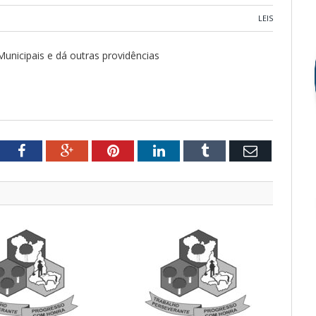
LEIS
Municipais e dá outras providências
tter
Facebook
Google+
Pinterest
LinkedIn
Tumblr
Email