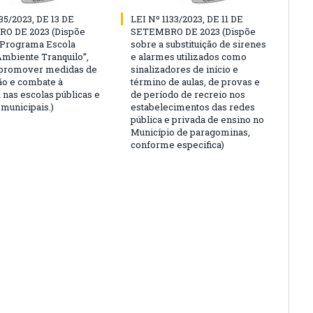
35/2023, DE 13 DE
LEI Nº 1133/2023, DE 11 DE
O DE 2023 (Dispõe
SETEMBRO DE 2023 (Dispõe
“Programa Escola
sobre a substituição de sirenes
Ambiente Tranquilo”,
e alarmes utilizados como
 promover medidas de
sinalizadores de início e
o e combate à
término de aulas, de provas e
 nas escolas públicas e
de período de recreio nos
 municipais.)
estabelecimentos das redes
pública e privada de ensino no
Município de paragominas,
conforme especifica)