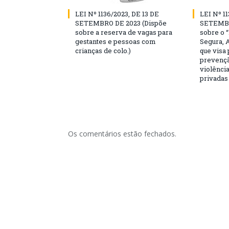
LEI Nº 1136/2023, DE 13 DE
LEI Nº 11
SETEMBRO DE 2023 (Dispõe
SETEMBR
sobre a reserva de vagas para
sobre o 
gestantes e pessoas com
Segura, 
crianças de colo.)
que visa
prevençã
violência
privadas
Os comentários estão fechados.