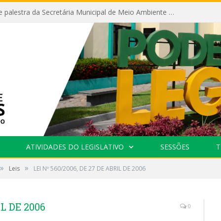
Câmara recebe palestra da Secretária Municipal de Meio Ambiente sobre as ações da “SEMANA DO MEIO AMBIENTE”
ATIVIDADES DO LEGISLATIVO
SESSÕES
T
»
»
Leis
LEI Nº 560/2006, DE 27 DE ABRIL DE 2006
IL DE 2006
0