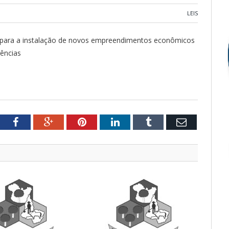
LEIS
s para a instalação de novos empreendimentos econômicos
ências
tter
Facebook
Google+
Pinterest
LinkedIn
Tumblr
Email