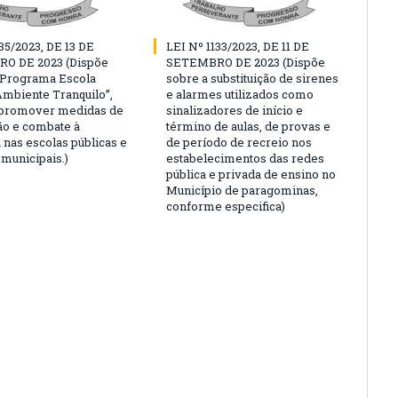
35/2023, DE 13 DE
LEI Nº 1133/2023, DE 11 DE
O DE 2023 (Dispõe
SETEMBRO DE 2023 (Dispõe
“Programa Escola
sobre a substituição de sirenes
Ambiente Tranquilo”,
e alarmes utilizados como
 promover medidas de
sinalizadores de início e
o e combate à
término de aulas, de provas e
 nas escolas públicas e
de período de recreio nos
 municipais.)
estabelecimentos das redes
pública e privada de ensino no
Município de paragominas,
conforme especifica)