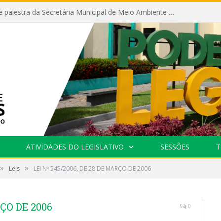
Câmara recebe palestra da Secretária Municipal de Meio Ambiente sobre as ações da “SEMANA DO MEIO AMBIENTE”
ATIVIDADES DO LEGISLATIVO
SESSÕES
T
»
»
Leis
LEI Nº 545/2006, DE 28 DE MARÇO DE 2006
RÇO DE 2006
0