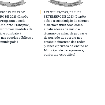
35/2023, DE 13 DE
LEI Nº 1133/2023, DE 11 DE
O DE 2023 (Dispõe
SETEMBRO DE 2023 (Dispõe
“Programa Escola
sobre a substituição de sirenes
Ambiente Tranquilo”,
e alarmes utilizados como
 promover medidas de
sinalizadores de início e
o e combate à
término de aulas, de provas e
 nas escolas públicas e
de período de recreio nos
 municipais.)
estabelecimentos das redes
pública e privada de ensino no
Município de paragominas,
conforme especifica)