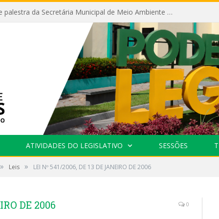
Câmara recebe palestra da Secretária Municipal de Meio Ambiente sobre as ações da “SEMANA DO MEIO AMBIENTE”
ATIVIDADES DO LEGISLATIVO
SESSÕES
T
»
»
Leis
LEI Nº 541/2006, DE 13 DE JANEIRO DE 2006
EIRO DE 2006
0