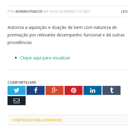
POR
ADMINISTRADOR
EM
14 DE DEZEMBRO DE 2005
LEIS
Autoriza a aquisição e doação de bem com natureza de
premiação por relevante desempenho funcional e dá outras
providências
Clique aqui para visualizar
COMPARTILHAR:
Twitter
Facebook
Google+
Pinterest
LinkedIn
Tumblr
Email
CONTEÚDO RELACIONADO