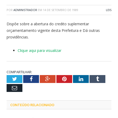
POR
ADMINISTRADOR
EM
14 DE SETEMBRO DE 1989
LEIS
Dispõe sobre a abertura do credito suplementar
orçamentamento vigente desta Prefeitura e Dá outras
providências.
Clique aqui para visualizar
COMPARTILHAR:
Twitter
Facebook
Google+
Pinterest
LinkedIn
Tumblr
Email
CONTEÚDO RELACIONADO