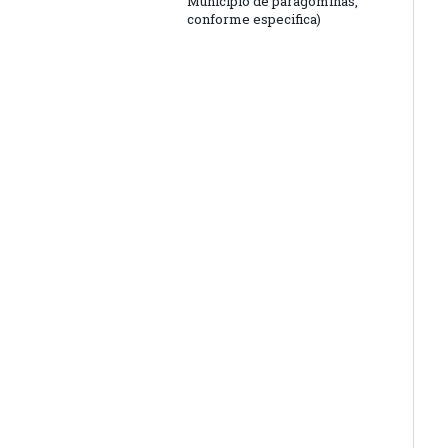
Município de paragominas,
conforme especifica)