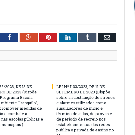
tter
Facebook
Google+
Pinterest
LinkedIn
Tumblr
Email
35/2023, DE 13 DE
LEI Nº 1133/2023, DE 11 DE
O DE 2023 (Dispõe
SETEMBRO DE 2023 (Dispõe
“Programa Escola
sobre a substituição de sirenes
Ambiente Tranquilo”,
e alarmes utilizados como
 promover medidas de
sinalizadores de início e
o e combate à
término de aulas, de provas e
 nas escolas públicas e
de período de recreio nos
 municipais.)
estabelecimentos das redes
pública e privada de ensino no