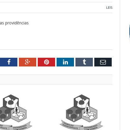
LEIS
ras providências
tter
Facebook
Google+
Pinterest
LinkedIn
Tumblr
Email