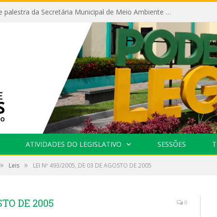
Câmara recebe palestra da Secretária Municipal de Meio Ambiente sobre as ações da “SEMANA DO MEIO AMBIENTE”
ATIVIDADES DO LEGISLATIVO
SESSÕES
T
»
»
Leis
LEI Nº 493/2005, DE 03 DE AGOSTO DE 2005
STO DE 2005
0