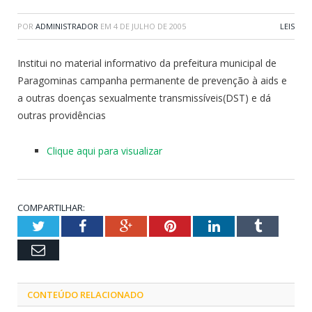
POR
ADMINISTRADOR
EM
4 DE JULHO DE 2005
LEIS
Institui no material informativo da prefeitura municipal de
Paragominas campanha permanente de prevenção à aids e
a outras doenças sexualmente transmissíveis(DST) e dá
outras providências
Clique aqui para visualizar
COMPARTILHAR:
Twitter
Facebook
Google+
Pinterest
LinkedIn
Tumblr
Email
CONTEÚDO RELACIONADO