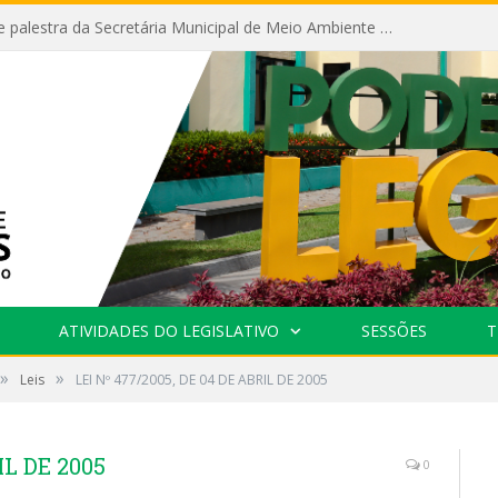
Câmara recebe palestra da Secretária Municipal de Meio Ambiente sobre as ações da “SEMANA DO MEIO AMBIENTE”
ATIVIDADES DO LEGISLATIVO
SESSÕES
T
»
»
Leis
LEI Nº 477/2005, DE 04 DE ABRIL DE 2005
IL DE 2005
0