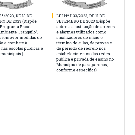
35/2023, DE 13 DE
LEI Nº 1133/2023, DE 11 DE
O DE 2023 (Dispõe
SETEMBRO DE 2023 (Dispõe
“Programa Escola
sobre a substituição de sirenes
Ambiente Tranquilo”,
e alarmes utilizados como
 promover medidas de
sinalizadores de início e
o e combate à
término de aulas, de provas e
 nas escolas públicas e
de período de recreio nos
 municipais.)
estabelecimentos das redes
pública e privada de ensino no
Município de paragominas,
conforme especifica)