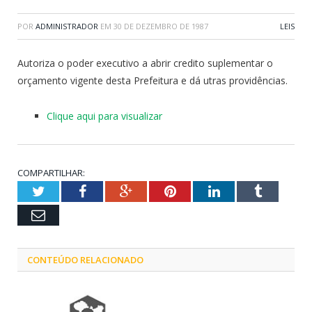
POR
ADMINISTRADOR
EM
30 DE DEZEMBRO DE 1987
LEIS
Autoriza o poder executivo a abrir credito suplementar o
orçamento vigente desta Prefeitura e dá utras providências.
Clique aqui para visualizar
COMPARTILHAR:
Twitter
Facebook
Google+
Pinterest
LinkedIn
Tumblr
Email
CONTEÚDO RELACIONADO