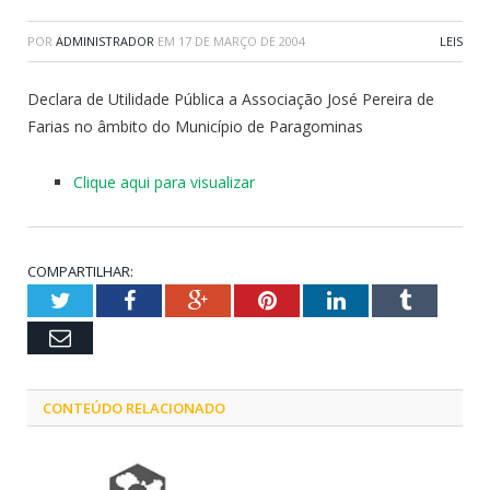
POR
ADMINISTRADOR
EM
17 DE MARÇO DE 2004
LEIS
Declara de Utilidade Pública a Associação José Pereira de
Farias no âmbito do Município de Paragominas
Clique aqui para visualizar
COMPARTILHAR:
Twitter
Facebook
Google+
Pinterest
LinkedIn
Tumblr
Email
CONTEÚDO RELACIONADO