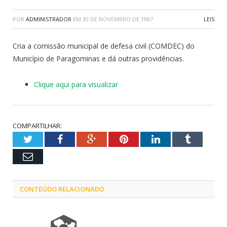
POR
ADMINISTRADOR
EM
30 DE NOVEMBRO DE 1987
LEIS
Cria a comissão municipal de defesa civil (COMDEC) do
Município de Paragominas e dá outras providências.
Clique aqui para visualizar
COMPARTILHAR:
Twitter
Facebook
Google+
Pinterest
LinkedIn
Tumblr
Email
CONTEÚDO RELACIONADO