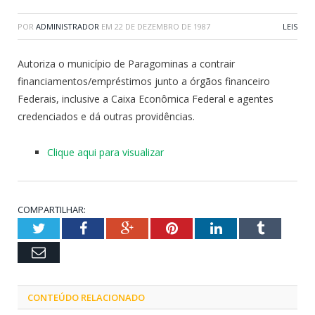
POR
ADMINISTRADOR
EM
22 DE DEZEMBRO DE 1987
LEIS
Autoriza o município de Paragominas a contrair
financiamentos/empréstimos junto a órgãos financeiro
Federais, inclusive a Caixa Econômica Federal e agentes
credenciados e dá outras providências.
Clique aqui para visualizar
COMPARTILHAR:
Twitter
Facebook
Google+
Pinterest
LinkedIn
Tumblr
Email
CONTEÚDO RELACIONADO