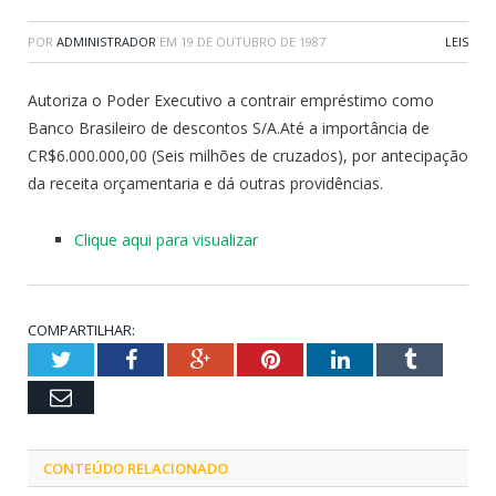
POR
ADMINISTRADOR
EM
19 DE OUTUBRO DE 1987
LEIS
Autoriza o Poder Executivo a contrair empréstimo como
Banco Brasileiro de descontos S/A.Até a importância de
CR$6.000.000,00 (Seis milhões de cruzados), por antecipação
da receita orçamentaria e dá outras providências.
Clique aqui para visualizar
COMPARTILHAR:
Twitter
Facebook
Google+
Pinterest
LinkedIn
Tumblr
Email
CONTEÚDO RELACIONADO