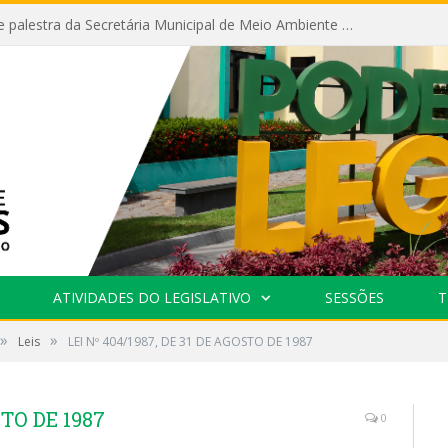
Câmara recebe palestra da Secretária Municipal de Meio Ambiente sobre as ações da “SEMANA DO MEIO AMBIENTE”
ATIVIDADES DO LEGISLATIVO
SESSÕES
T
»
»
Leis
LEI Nº 404/1987, DE 31 DE AGOSTO DE 1987
STO DE 1987
0