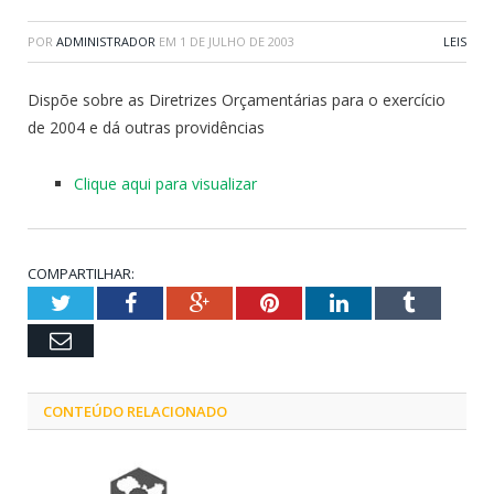
POR
ADMINISTRADOR
EM
1 DE JULHO DE 2003
LEIS
Dispõe sobre as Diretrizes Orçamentárias para o exercício
de 2004 e dá outras providências
Clique aqui para visualizar
COMPARTILHAR:
Twitter
Facebook
Google+
Pinterest
LinkedIn
Tumblr
Email
CONTEÚDO RELACIONADO