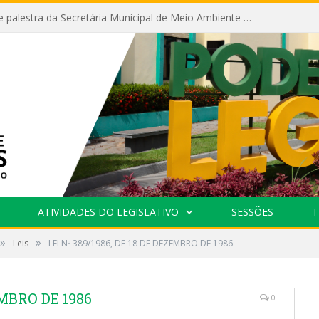
Câmara recebe palestra da Secretária Municipal de Meio Ambiente sobre as ações da “SEMANA DO MEIO AMBIENTE”
ATIVIDADES DO LEGISLATIVO
SESSÕES
T
»
»
Leis
LEI Nº 389/1986, DE 18 DE DEZEMBRO DE 1986
EMBRO DE 1986
0