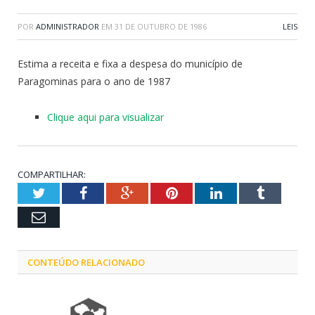
POR
ADMINISTRADOR
EM
31 DE OUTUBRO DE 1986
LEIS
Estima a receita e fixa a despesa do município de
Paragominas para o ano de 1987
Clique aqui para visualizar
COMPARTILHAR:
Twitter
Facebook
Google+
Pinterest
LinkedIn
Tumblr
Email
CONTEÚDO RELACIONADO