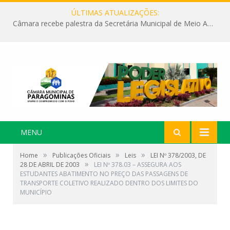
ÚLTIMAS ATUALIZAÇÕES:
Câmara recebe palestra da Secretária Municipal de Meio Ambiente sobre as ações da “SEMANA DO MEIO AMBIENTE”
MENU
»
»
»
Home
Publicações Oficiais
Leis
LEI Nº 378/2003, DE
»
28 DE ABRIL DE 2003
LEI Nº 378.03 – ASSEGURA AOS
ESTUDANTES ABATIMENTO NO PREÇO DAS PASSAGENS DE
TRANSPORTE COLETIVO REALIZADO DENTRO DOS LIMITES DO
MUNICÍPIO