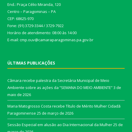
End.: Praça Célio Miranda, 120
Centro – Paragominas – PA
CEP: 68625-970
Fone: (91) 3729-3344 / 3729-7922
Horário de atendimento: 08:00 às 14:00
E-mail: cmp.ouv@camaraparagominas.pa.gov.br
ÚLTIMAS PUBLICAÇÕES
Câmara recebe palestra da Secretária Municipal de Meio
Ambiente sobre as ações da “SEMANA DO MEIO AMBIENTE”
3 de
maio de 2026
Maria Matogrosso Costa recebe Título de Mérito Mulher Cidadã
Paragominense
25 de março de 2026
Sessão Especial em alusão ao Dia Internacional da Mulher
25 de
março de 2026