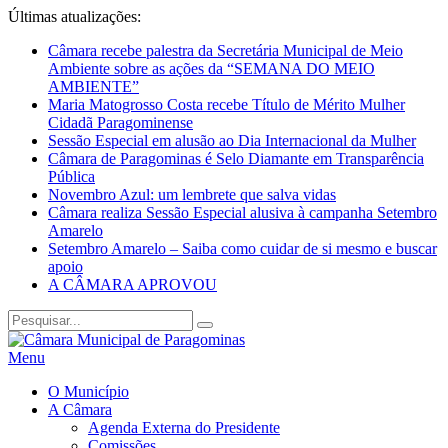
Últimas atualizações:
Câmara recebe palestra da Secretária Municipal de Meio
Ambiente sobre as ações da “SEMANA DO MEIO
AMBIENTE”
Maria Matogrosso Costa recebe Título de Mérito Mulher
Cidadã Paragominense
Sessão Especial em alusão ao Dia Internacional da Mulher
Câmara de Paragominas é Selo Diamante em Transparência
Pública
Novembro Azul: um lembrete que salva vidas
Câmara realiza Sessão Especial alusiva à campanha Setembro
Amarelo
Setembro Amarelo – Saiba como cuidar de si mesmo e buscar
apoio
A CÂMARA APROVOU
Menu
O Município
A Câmara
Agenda Externa do Presidente
Comissões