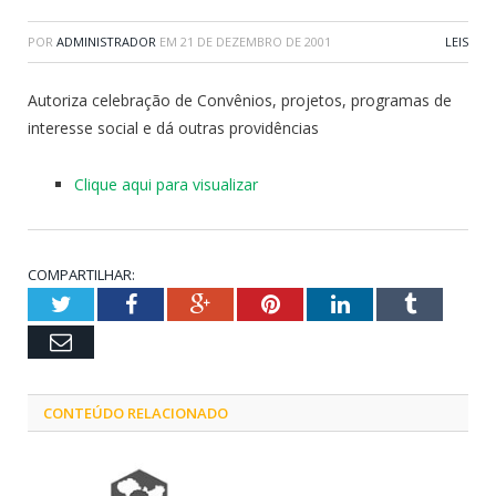
POR
ADMINISTRADOR
EM
21 DE DEZEMBRO DE 2001
LEIS
Autoriza celebração de Convênios, projetos, programas de
interesse social e dá outras providências
Clique aqui para visualizar
COMPARTILHAR:
Twitter
Facebook
Google+
Pinterest
LinkedIn
Tumblr
Email
CONTEÚDO RELACIONADO