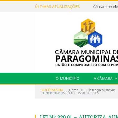
ÚLTIMAS ATUALIZAÇÕES:
O MUNICÍPIO
A CÂMARA
»
VOCÊ ESTÁ EM:
Home
Publicações Oficiais
FUNCIONÁRIOS PÚBLICOS MUNICIPAIS
LEI Nº 320.01 – AUTORIZA A