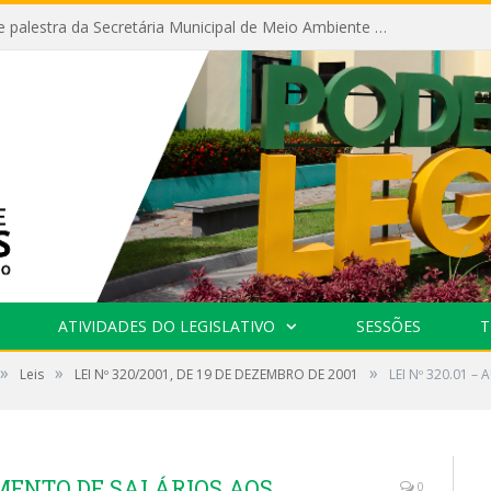
Câmara recebe palestra da Secretária Municipal de Meio Ambiente sobre as ações da “SEMANA DO MEIO AMBIENTE”
ATIVIDADES DO LEGISLATIVO
SESSÕES
T
»
»
»
Leis
LEI Nº 320/2001, DE 19 DE DEZEMBRO DE 2001
LEI Nº 320.01 
UMENTO DE SALÁRIOS AOS
0