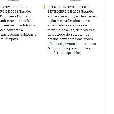
35/2023, DE 13 DE
LEI Nº 1133/2023, DE 11 DE
O DE 2023 (Dispõe
SETEMBRO DE 2023 (Dispõe
“Programa Escola
sobre a substituição de sirenes
Ambiente Tranquilo”,
e alarmes utilizados como
 promover medidas de
sinalizadores de início e
o e combate à
término de aulas, de provas e
 nas escolas públicas e
de período de recreio nos
 municipais.)
estabelecimentos das redes
pública e privada de ensino no
Município de paragominas,
conforme especifica)