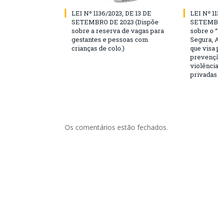
LEI Nº 1136/2023, DE 13 DE
LEI Nº 11
SETEMBRO DE 2023 (Dispõe
SETEMBR
sobre a reserva de vagas para
sobre o 
gestantes e pessoas com
Segura, 
crianças de colo.)
que visa
prevençã
violência
privadas
Os comentários estão fechados.