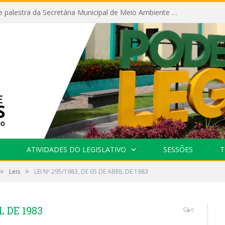
Câmara recebe palestra da Secretária Municipal de Meio Ambiente sobre as ações da “SEMANA DO MEIO AMBIENTE”
ATIVIDADES DO LEGISLATIVO
SESSÕES
T
»
»
Leis
LEI Nº 295/1983, DE 05 DE ABRIL DE 1983
L DE 1983
0