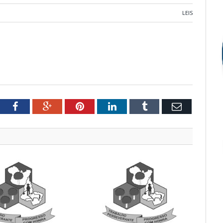
LEIS
tter
Facebook
Google+
Pinterest
LinkedIn
Tumblr
Email