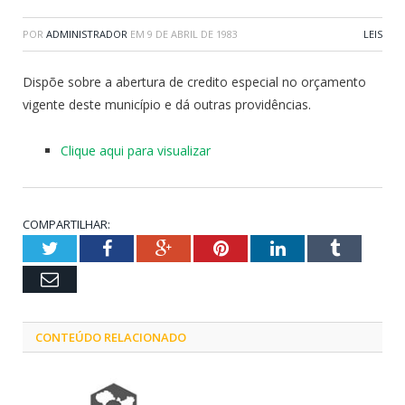
POR
ADMINISTRADOR
EM
9 DE ABRIL DE 1983
LEIS
Dispõe sobre a abertura de credito especial no orçamento
vigente deste município e dá outras providências.
Clique aqui para visualizar
COMPARTILHAR:
Twitter
Facebook
Google+
Pinterest
LinkedIn
Tumblr
Email
CONTEÚDO RELACIONADO