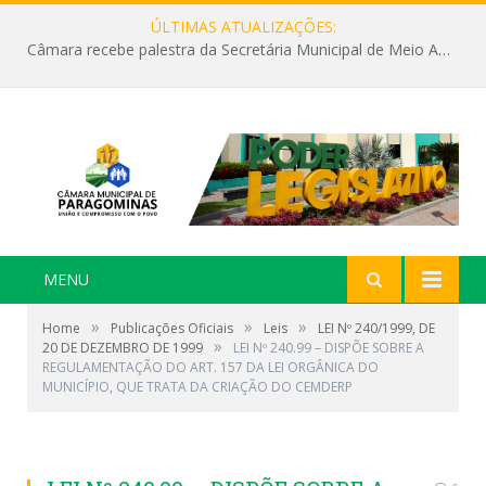
ÚLTIMAS ATUALIZAÇÕES:
Câmara recebe palestra da Secretária Municipal de Meio Ambiente sobre as ações da “SEMANA DO MEIO AMBIENTE”
MENU
»
»
»
Home
Publicações Oficiais
Leis
LEI Nº 240/1999, DE
»
20 DE DEZEMBRO DE 1999
LEI Nº 240.99 – DISPÕE SOBRE A
REGULAMENTAÇÃO DO ART. 157 DA LEI ORGÂNICA DO
MUNICÍPIO, QUE TRATA DA CRIAÇÃO DO CEMDERP