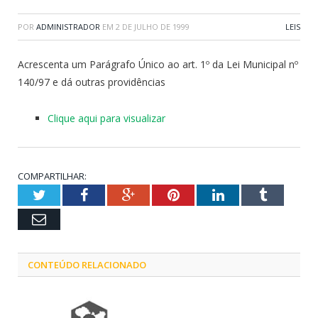
POR
ADMINISTRADOR
EM
2 DE JULHO DE 1999
LEIS
Acrescenta um Parágrafo Único ao art. 1º da Lei Municipal nº
140/97 e dá outras providências
Clique aqui para visualizar
COMPARTILHAR:
Twitter
Facebook
Google+
Pinterest
LinkedIn
Tumblr
Email
CONTEÚDO RELACIONADO