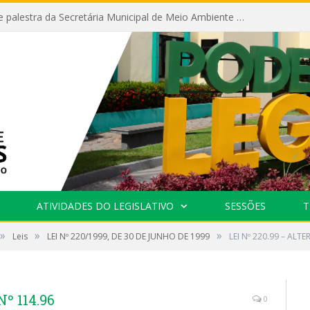
Câmara recebe palestra da Secretária Municipal de Meio Ambiente sobre as ações da “SEMANA DO MEIO AMBIENTE”
ATIVIDADES DO LEGISLATIVO
SESSÕES
T
»
»
»
Leis
LEI Nº 220/1999, DE 30 DE JUNHO DE 1999
LEI Nº 220.99 – ALTE
º 114.96
0