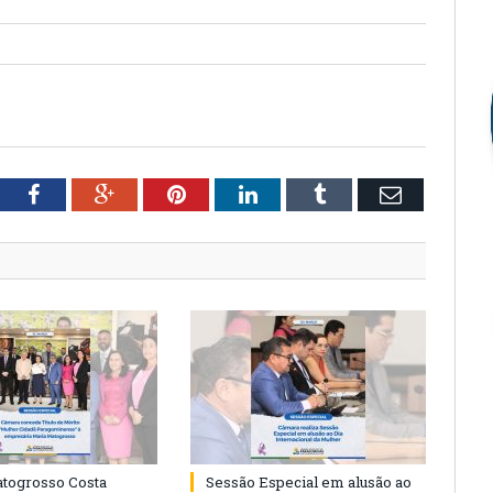
tter
Facebook
Google+
Pinterest
LinkedIn
Tumblr
Email
togrosso Costa
Sessão Especial em alusão ao