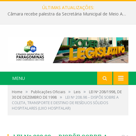
ÚLTIMAS ATUALIZAÇÕES:
Câmara recebe palestra da Secretária Municipal de Meio Ambiente sobre as ações da “SEMANA DO MEIO AMBIENTE”
MENU
»
»
»
Home
Publicações Oficiais
Leis
LEI Nº 208/1998, DE
»
30 DE DEZEMBRO DE 1998
LEI Nº 208.98 – DISPÕE SOBRE A
COLETA, TRANSPORTE E DESTINO DE RESÍDUOS SÓLIDOS
HOSPITALARES (LIXO HOSPITALAR)