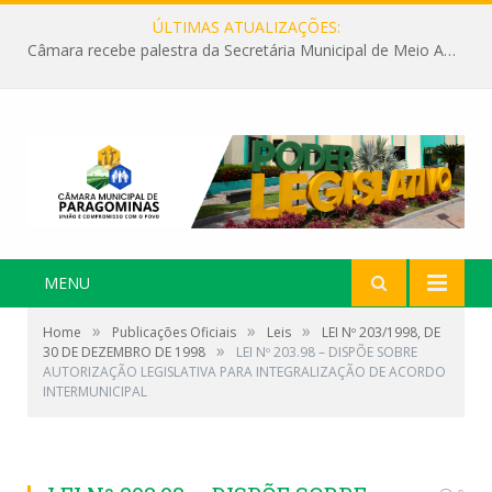
ÚLTIMAS ATUALIZAÇÕES:
Câmara recebe palestra da Secretária Municipal de Meio Ambiente sobre as ações da “SEMANA DO MEIO AMBIENTE”
MENU
»
»
»
Home
Publicações Oficiais
Leis
LEI Nº 203/1998, DE
»
30 DE DEZEMBRO DE 1998
LEI Nº 203.98 – DISPÕE SOBRE
AUTORIZAÇÃO LEGISLATIVA PARA INTEGRALIZAÇÃO DE ACORDO
INTERMUNICIPAL