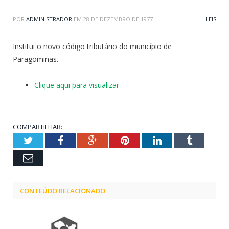
POR
ADMINISTRADOR
EM
28 DE DEZEMBRO DE 1977
LEIS
Institui o novo código tributário do município de
Paragominas.
Clique aqui para visualizar
COMPARTILHAR:
Twitter
Facebook
Google+
Pinterest
LinkedIn
Tumblr
Email
CONTEÚDO RELACIONADO