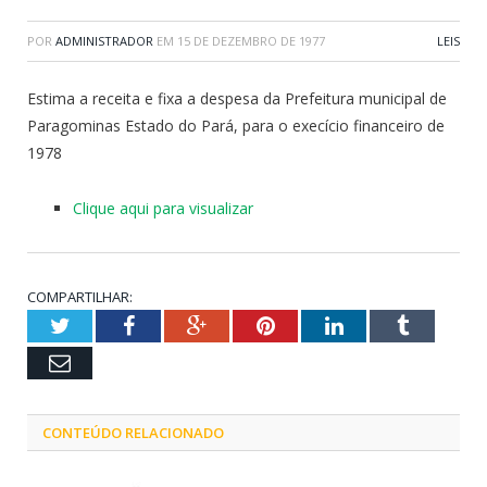
POR
ADMINISTRADOR
EM
15 DE DEZEMBRO DE 1977
LEIS
Estima a receita e fixa a despesa da Prefeitura municipal de
Paragominas Estado do Pará, para o execício financeiro de
1978
Clique aqui para visualizar
COMPARTILHAR:
Twitter
Facebook
Google+
Pinterest
LinkedIn
Tumblr
Email
CONTEÚDO RELACIONADO