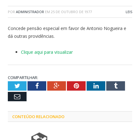
POR
ADMINISTRADOR
EM
25 DE OUTUBRO DE 1977
LEIS
Concede pensão especial em favor de Antonio Nogueira e
dá outras providências.
Clique aqui para visualizar
COMPARTILHAR:
Twitter
Facebook
Google+
Pinterest
LinkedIn
Tumblr
Email
CONTEÚDO RELACIONADO