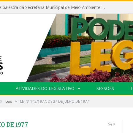
Câmara recebe palestra da Secretária Municipal de Meio Ambiente sobre as ações da “SEMANA DO MEIO AMBIENTE”
ATIVIDADES DO LEGISLATIVO
SESSÕES
T
»
»
Leis
LEI Nº 142/1977, DE 27 DE JULHO DE 1977
HO DE 1977
0