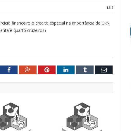
LEIS
rcício financeiro o credito especial na importância de CR$
enta e quarto cruzeiros)
tter
Facebook
Google+
Pinterest
LinkedIn
Tumblr
Email