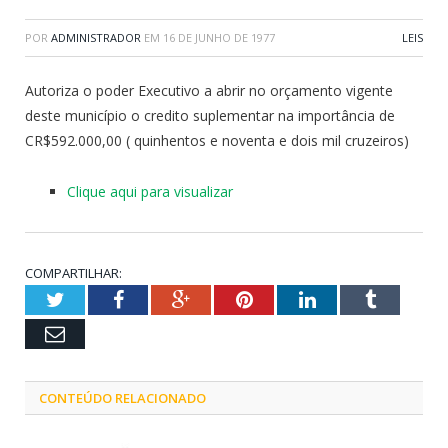
POR
ADMINISTRADOR
EM
16 DE JUNHO DE 1977
LEIS
Autoriza o poder Executivo a abrir no orçamento vigente
deste município o credito suplementar na importância de
CR$592.000,00 ( quinhentos e noventa e dois mil cruzeiros)
Clique aqui para visualizar
COMPARTILHAR:
Twitter
Facebook
Google+
Pinterest
LinkedIn
Tumblr
Email
CONTEÚDO RELACIONADO