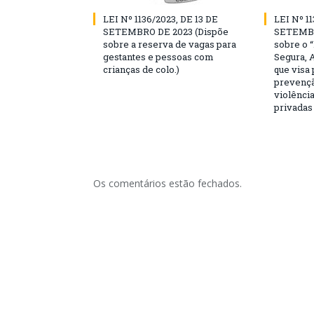
LEI Nº 1136/2023, DE 13 DE
LEI Nº 11
SETEMBRO DE 2023 (Dispõe
SETEMBR
sobre a reserva de vagas para
sobre o 
gestantes e pessoas com
Segura, 
crianças de colo.)
que visa
prevençã
violência
privadas
Os comentários estão fechados.