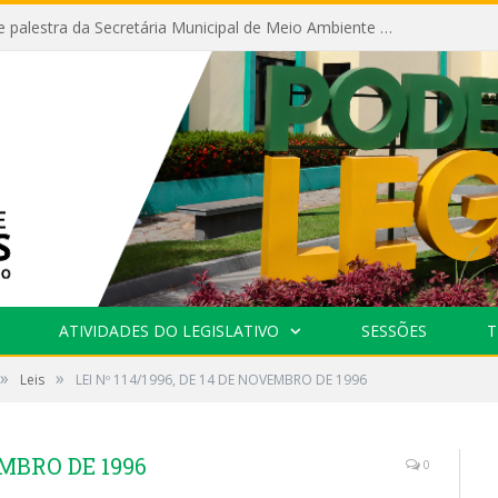
Câmara recebe palestra da Secretária Municipal de Meio Ambiente sobre as ações da “SEMANA DO MEIO AMBIENTE”
ATIVIDADES DO LEGISLATIVO
SESSÕES
T
»
»
Leis
LEI Nº 114/1996, DE 14 DE NOVEMBRO DE 1996
EMBRO DE 1996
0