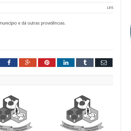
LEIS
município e dá outras providências.
tter
Facebook
Google+
Pinterest
LinkedIn
Tumblr
Email