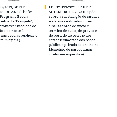
35/2023, DE 13 DE
LEI Nº 1133/2023, DE 11 DE
O DE 2023 (Dispõe
SETEMBRO DE 2023 (Dispõe
“Programa Escola
sobre a substituição de sirenes
Ambiente Tranquilo”,
e alarmes utilizados como
 promover medidas de
sinalizadores de início e
o e combate à
término de aulas, de provas e
 nas escolas públicas e
de período de recreio nos
 municipais.)
estabelecimentos das redes
pública e privada de ensino no
Município de paragominas,
conforme especifica)