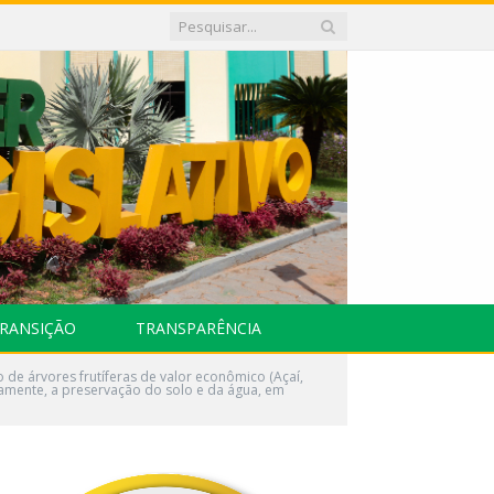
RANSIÇÃO
TRANSPARÊNCIA
 de árvores frutíferas de valor econômico (Açaí,
amente, a preservação do solo e da água, em