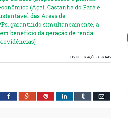
 econômico (Açaí, Castanha do Pará e
ustentável das Áreas de
Ps, garantindo simultaneamente, a
 em benefício da geração de renda
 providências)
LEIS
,
PUBLICAÇÕES OFICIAIS
tter
Facebook
Google+
Pinterest
LinkedIn
Tumblr
Email