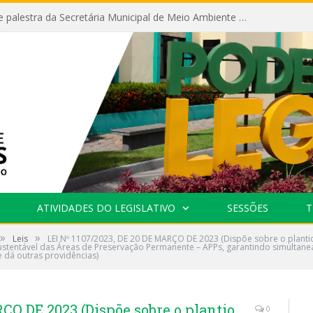
Câmara recebe palestra da Secretária Municipal de Meio Ambiente sobre as ações da “SEMANA DO MEIO AMBIENTE”
ATIVIDADES DO LEGISLATIVO
SESSÕES
T
»
»
Leis
LEI Nº 1107/2023, DE 20 DE MARÇO DE 2023 (Dispõe sobre o plantio
stentável das Áreas de Preservação Permanente – APPs, garantindo simultane
e dá outras providências)
ÇO DE 2023 (Dispõe sobre o plantio
0