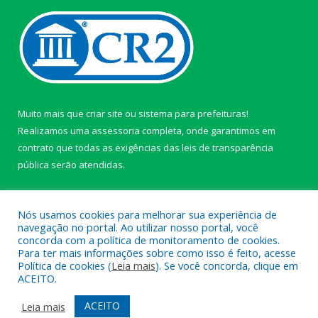
Muito mais que
criar site
ou
sistema para prefeituras
!
Realizamos uma
assessoria
completa, onde garantimos em
contrato que todas as exigências das
leis de transparência
pública
serão atendidas.
Conheça o
PNTP
e o
Radar da Transparência Pública
Nós usamos cookies para melhorar sua experiência de
navegação no portal. Ao utilizar nosso portal, você
concorda com a política de monitoramento de cookies.
Para ter mais informações sobre como isso é feito, acesse
Política de cookies (
Leia mais
). Se você concorda, clique em
Todos os direitos reservados a câmara de Paragominas.
ACEITO.
Mapa do Site
Acessar Área Administrativa
ACEITO
Leia mais
Acessar Webmail