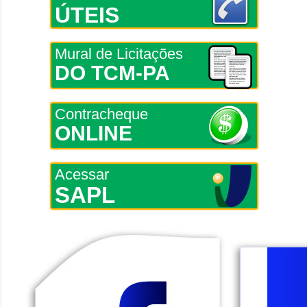
ÚTEIS
Mural de Licitações
DO TCM-PA
Contracheque
ONLINE
Acessar
SAPL