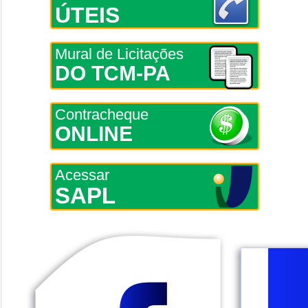
ÚTEIS
Mural de Licitações
DO TCM-PA
Contracheque
ONLINE
Acessar
SAPL