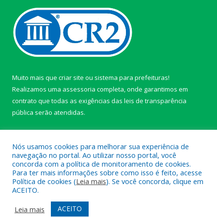
Muito mais que
criar site
ou
sistema para prefeituras
!
Realizamos uma
assessoria
completa, onde garantimos em
contrato que todas as exigências das
leis de transparência
pública
serão atendidas.
Conheça o
PNTP
e o
Radar da Transparência Pública
Nós usamos cookies para melhorar sua experiência de
navegação no portal. Ao utilizar nosso portal, você
concorda com a política de monitoramento de cookies.
Para ter mais informações sobre como isso é feito, acesse
Política de cookies (
Leia mais
). Se você concorda, clique em
Todos os direitos reservados a câmara de Paragominas.
ACEITO.
Mapa do Site
Acessar Área Administrativa
ACEITO
Leia mais
Acessar Webmail