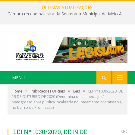
ÚLTIMAS ATUALIZAÇÕES:
Câmara recebe palestra da Secretária Municipal de Meio Ambiente sobre as ações da “SEMANA DO MEIO AMBIENTE”
MENU
»
»
»
Home
Publicações Oficiais
Leis
LEI Nº 1030/2020, DE
19 DE OUTUBRO DE 2020 (Denomina de alameda José
Matogrosso a via pública localizada no loteamento promissão I,
no bairro da Promissão)
LEI Nº 1030/2020, DE 19 DE
0