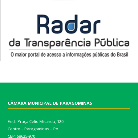
CÂMARA MUNICIPAL DE PARAGOMINAS
End.: Praça Célio Miranda, 120
Centro – Paragominas – PA
CEP: 68625-970