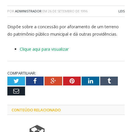
POR
ADMINISTRADOR
EM
26 DE SETEMBRO DE 1996
LEIS
Dispõe sobre a concessão por aforamento de um terreno
do patrimônio público municipal e dá outras providências.
Clique aqui para visualizar
COMPARTILHAR:
Twitter
Facebook
Google+
Pinterest
LinkedIn
Tumblr
Email
CONTEÚDO RELACIONADO