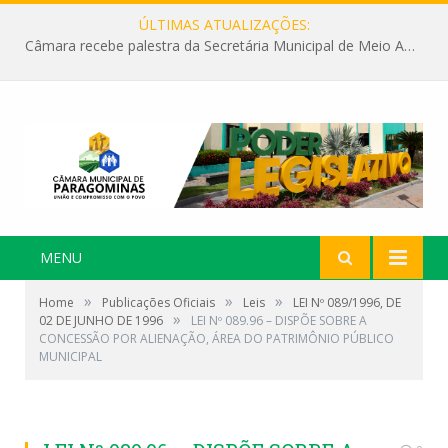
ÚLTIMAS ATUALIZAÇÕES:
Câmara recebe palestra da Secretária Municipal de Meio Ambiente sobre as ações da “SEMANA DO MEIO AMBIENTE”
MENU
»
»
»
Home
Publicações Oficiais
Leis
LEI Nº 089/1996, DE
»
02 DE JUNHO DE 1996
LEI Nº 089.96 – DISPÕE SOBRE A
CONCESSÃO POR ALIENAÇÃO, ÁREA DO PATRIMÔNIO PÚBLICO
MUNICIPAL